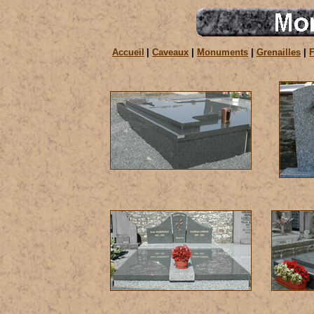
Accueil
|
Caveaux
|
Monuments
|
Grenailles
|
F